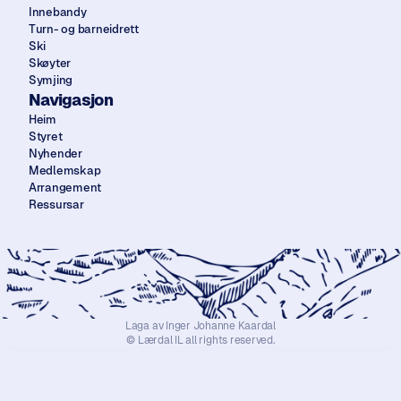
Innebandy
Turn- og barneidrett
Ski
Skøyter
Symjing
Navigasjon
Heim
Styret
Nyhender
Medlemskap
Arrangement
Ressursar
Laga av Inger Johanne Kaardal
© Lærdal IL all rights reserved.