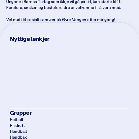
Docs
Ungane i Barnas Turlag som ikkje vil gå på tid, kan starte kl 11. 
Foreldre, søsken og besteforeldre er velkomne til å vera med. 
About
Vel møtt til sosialt samvær på Øvre Vangen etter målgang!
Fotball
Nyttige lenkjer
Friidrett
Handbak
Bli medlem
Innebandy
Klatring
Turn- og barneidrett
Friskuskalendar
Ski
Symjing
Skøyter
Våre idrettsanlegg
Medlemskap
Grupper
Fotball
Friidrett
Handball
Handbak