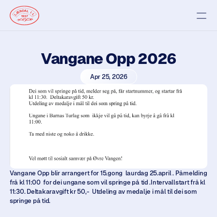
Styret
Vangane Opp 2026
Nyhende
Arrangement
Apr 25, 2026
Ressursar
Nyttige dokument
Skjema
Linkar
RESOURCES
Blog
Vangane Opp blir arrangert for 15.gong  laurdag 25.april . Påmelding 
frå kl 11:00  for dei ungane som vil springe på tid .Intervallstart frå kl 
Careers
11:30. Deltakaravgift kr 50,-  Utdeling av medalje i mål til dei som 
springe på tid.